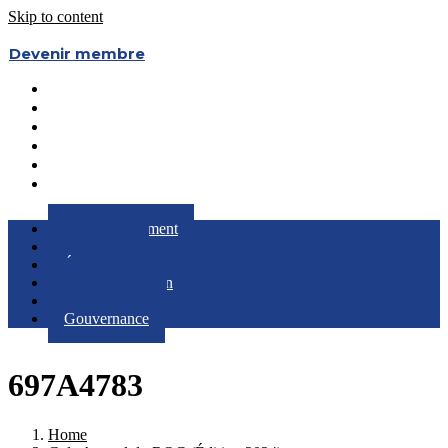
Skip to content
Devenir membre
Le Regroupement
Partenaires
Évènements
RQC au Féminin
Boîte à Outils
Gouvernance
Le Regroupement
Partenaires
Évènements
RQC au Féminin
Boîte à Outils
Gouvernance
697A4783
Home