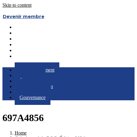
Skip to content
Devenir membre
Le Regroupement
Partenaires
Évènements
RQC au Féminin
Boîte à Outils
Gouvernance
Le Regroupement
Partenaires
Évènements
RQC au Féminin
Boîte à Outils
Gouvernance
697A4856
Home