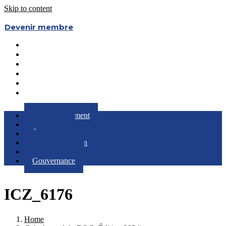
Skip to content
Devenir membre
Le Regroupement
Partenaires
Évènements
RQC au Féminin
Boîte à Outils
Gouvernance
Le Regroupement
Partenaires
Évènements
RQC au Féminin
Boîte à Outils
Gouvernance
ICZ_6176
Home