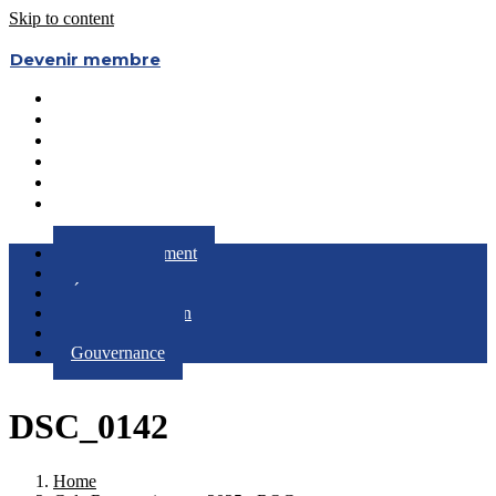
Skip to content
Devenir membre
Le Regroupement
Partenaires
Évènements
RQC au Féminin
Boîte à Outils
Gouvernance
Le Regroupement
Partenaires
Évènements
RQC au Féminin
Boîte à Outils
Gouvernance
DSC_0142
Home