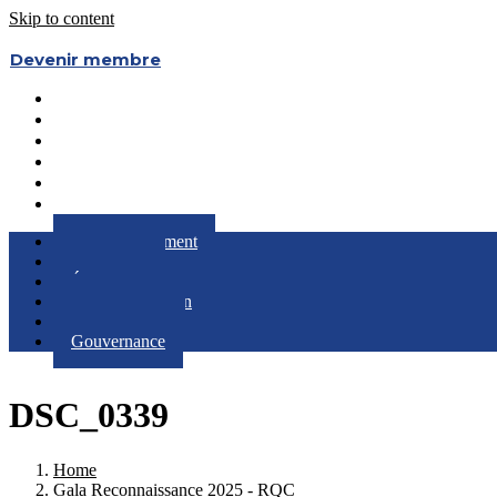
Skip to content
Devenir membre
Le Regroupement
Partenaires
Évènements
RQC au Féminin
Boîte à Outils
Gouvernance
Le Regroupement
Partenaires
Évènements
RQC au Féminin
Boîte à Outils
Gouvernance
DSC_0339
Home
Gala Reconnaissance 2025 - RQC