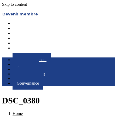
Skip to content
Devenir membre
Le Regroupement
Partenaires
Évènements
RQC au Féminin
Boîte à Outils
Gouvernance
Le Regroupement
Partenaires
Évènements
RQC au Féminin
Boîte à Outils
Gouvernance
DSC_0380
Home