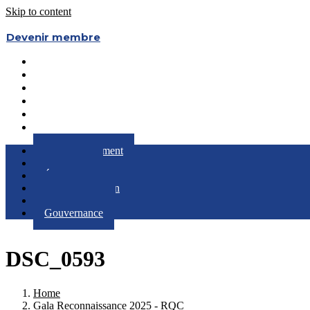
Skip to content
Devenir membre
Le Regroupement
Partenaires
Évènements
RQC au Féminin
Boîte à Outils
Gouvernance
Le Regroupement
Partenaires
Évènements
RQC au Féminin
Boîte à Outils
Gouvernance
DSC_0593
Home
Gala Reconnaissance 2025 - RQC