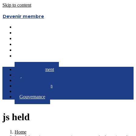
Skip to content
Devenir membre
Le Regroupement
Partenaires
Évènements
RQC au Féminin
Boîte à Outils
Gouvernance
Le Regroupement
Partenaires
Évènements
RQC au Féminin
Boîte à Outils
Gouvernance
js held
Home