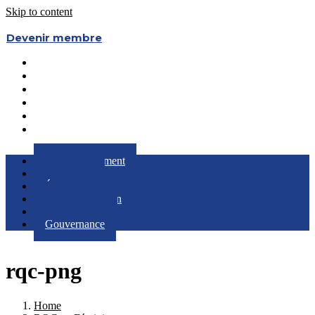
Skip to content
Devenir membre
Le Regroupement
Partenaires
Évènements
RQC au Féminin
Boîte à Outils
Gouvernance
Le Regroupement
Partenaires
Évènements
RQC au Féminin
Boîte à Outils
Gouvernance
rqc-png
Home