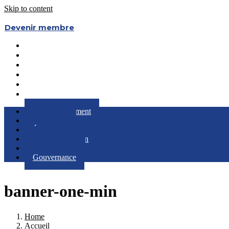
Skip to content
Devenir membre
Le Regroupement
Partenaires
Évènements
RQC au Féminin
Boîte à Outils
Gouvernance
Le Regroupement
Partenaires
Évènements
RQC au Féminin
Boîte à Outils
Gouvernance
banner-one-min
Home
Accueil