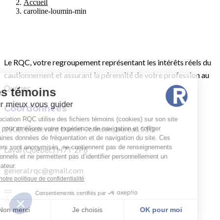
Accueil
caroline-loumin-min
Le RQC, votre regroupement représentant les intérêts réels du
cautionnement et assurant la pérennité de votre profession au
Québec.
Coordonnées
2500, boulevard Daniel-Johnson, bureau 510
Laval (Québec) H7T 2P6
general.rqc@gmail.com
X