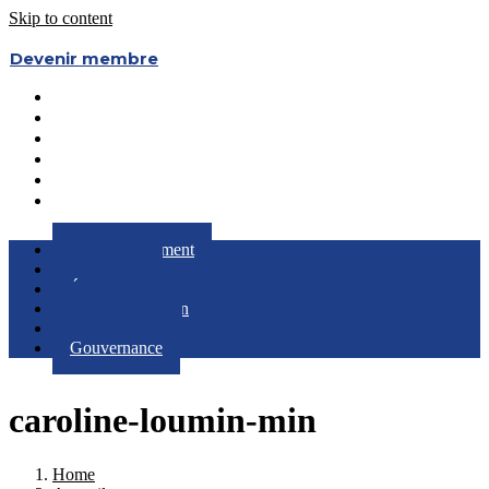
Skip to content
Devenir membre
Le Regroupement
Partenaires
Évènements
RQC au Féminin
Boîte à Outils
Gouvernance
Le Regroupement
Partenaires
Évènements
RQC au Féminin
Boîte à Outils
Gouvernance
caroline-loumin-min
Home