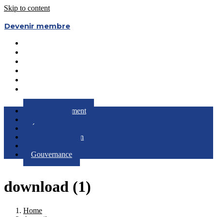
Skip to content
Devenir membre
Le Regroupement
Partenaires
Évènements
RQC au Féminin
Boîte à Outils
Gouvernance
Le Regroupement
Partenaires
Évènements
RQC au Féminin
Boîte à Outils
Gouvernance
download (1)
Home