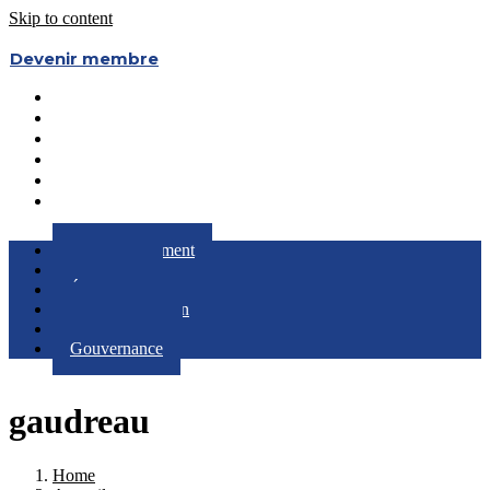
Skip to content
Devenir membre
Le Regroupement
Partenaires
Évènements
RQC au Féminin
Boîte à Outils
Gouvernance
Le Regroupement
Partenaires
Évènements
RQC au Féminin
Boîte à Outils
Gouvernance
gaudreau
Home