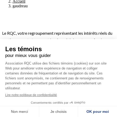
Accueil
gaudreau
Le RQC, votre regroupement représentant les intérêts réels du
cautionnement et assurant la pérennité de votre profession au
Québec.
Coordonnées
2500, boulevard Daniel-Johnson, bureau 510
Laval (Québec) H7T 2P6
general.rqc@gmail.com
X