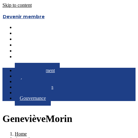
Skip to content
Devenir membre
Le Regroupement
Partenaires
Évènements
RQC au Féminin
Boîte à Outils
Gouvernance
Le Regroupement
Partenaires
Évènements
RQC au Féminin
Boîte à Outils
Gouvernance
GenevièveMorin
Home