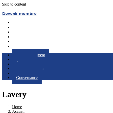
Skip to content
Devenir membre
Le Regroupement
Partenaires
Évènements
RQC au Féminin
Boîte à Outils
Gouvernance
Le Regroupement
Partenaires
Évènements
RQC au Féminin
Boîte à Outils
Gouvernance
Lavery
Home
Accueil