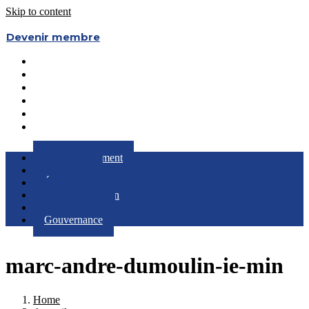
Skip to content
Devenir membre
Le Regroupement
Partenaires
Évènements
RQC au Féminin
Boîte à Outils
Gouvernance
Le Regroupement
Partenaires
Évènements
RQC au Féminin
Boîte à Outils
Gouvernance
marc-andre-dumoulin-ie-min
Home