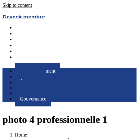
Skip to content
Devenir membre
Le Regroupement
Partenaires
Évènements
RQC au Féminin
Boîte à Outils
Gouvernance
Le Regroupement
Partenaires
Évènements
RQC au Féminin
Boîte à Outils
Gouvernance
photo 4 professionnelle 1
Home