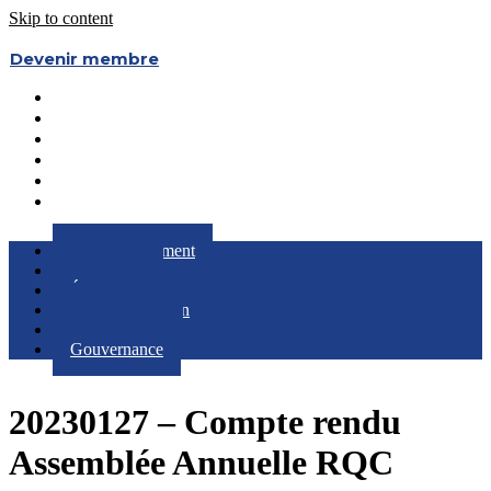
Skip to content
Devenir membre
Le Regroupement
Partenaires
Évènements
RQC au Féminin
Boîte à Outils
Gouvernance
Le Regroupement
Partenaires
Évènements
RQC au Féminin
Boîte à Outils
Gouvernance
20230127 – Compte rendu
Assemblée Annuelle RQC