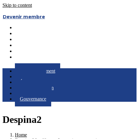
Skip to content
Devenir membre
Le Regroupement
Partenaires
Évènements
RQC au Féminin
Boîte à Outils
Gouvernance
Le Regroupement
Partenaires
Évènements
RQC au Féminin
Boîte à Outils
Gouvernance
Despina2
Home